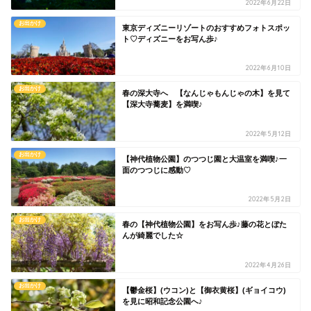
2022年6月22日
お出かけ
東京ディズニーリゾートのおすすめフォトスポッ
ト♡ディズニーをお写ん歩♪
2022年6月10日
お出かけ
春の深大寺へ 【なんじゃもんじゃの木】を見て
【深大寺蕎麦】を満喫♪
2022年5月12日
お出かけ
【神代植物公園】のつつじ園と大温室を満喫♪一
面のつつじに感動♡
2022年5月2日
お出かけ
春の【神代植物公園】をお写ん歩♪藤の花とぼた
んが綺麗でした☆
2022年4月26日
お出かけ
【鬱金桜】(ウコン)と【御衣黄桜】(ギョイコウ)
を見に昭和記念公園へ♪