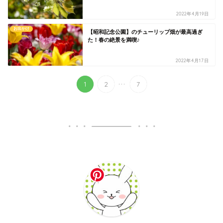
2022年4月19日
お出かけ
【昭和記念公園】のチューリップ畑が最高過ぎ
た！春の絶景を満喫♪
2022年4月17日
...
1
2
7