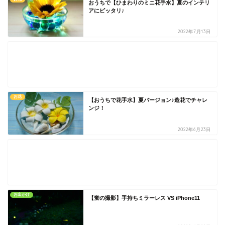
おうちで【ひまわりのミニ花手水】夏のインテリ
アにピッタリ♪
2022年7月13日
お花
【おうちで花手水】夏バージョン♪造花でチャレ
ンジ！
2022年6月23日
お出かけ
【蛍の撮影】手持ちミラーレス VS iPhone11