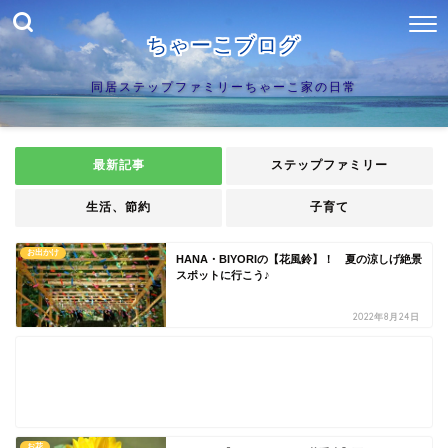
ちゃーこブログ
同居ステップファミリーちゃーこ家の日常
最新記事
ステップファミリー
生活、節約
子育て
お出かけ
HANA・BIYORIの【花風鈴】！ 夏の涼しげ絶景
スポットに行こう♪
2022年8月24日
お花