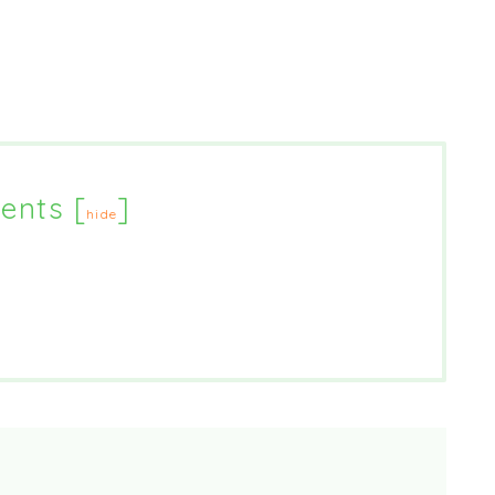
ents
[
]
hide