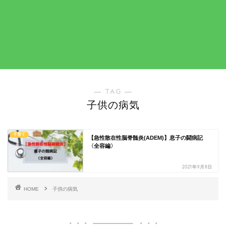
― TAG ―
子供の病気
子育て
【急性散在性脳脊髄炎(ADEM)】息子の闘病記
〈全容編〉
2021年9月8日
HOME
子供の病気