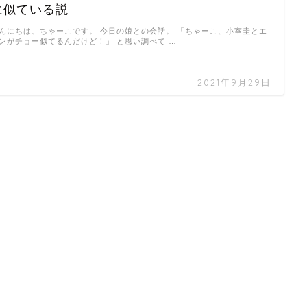
に似ている説
んにちは、ちゃーこです。 今日の娘との会話。 「ちゃーこ、小室圭とエ
ンがチョー似てるんだけど！」 と思い調べて …
2021年9月29日