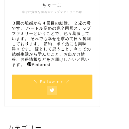
ちゃーこ
幸せに貪欲な同居ステップファミリーの嫁
３回の離婚から４回目の結婚。 ２児の母
です。 ハードル高めの完全同居ステップ
ファミリーということで、色々葛藤して
います。 それでも幸せを求めて日々奮闘
しております。 節約、ポイ活にも興味
津々です。 嫁として思うこと、今までの
結婚生活から学んだこと、お出かけ情
報、お得情報などをお届けしたいと思い
ます。
Pinterest
＼ Follow me ／
カテゴリー