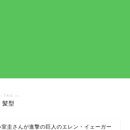
― TAG ―
髪型
小室圭さんが進撃の巨人のエレン・イェーガー